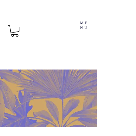
ME
NU